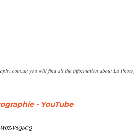
raphy.com.au you will find all the information about La Pho
tographie - YouTube
v=oW0Z-V6QbCQ